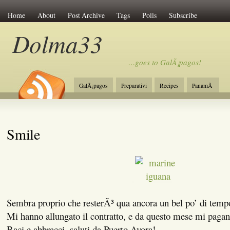
Home
About
Post Archive
Tags
Polls
Subscribe
Dolma33
…goes to GalÃ¡pagos!
GalÃ¡pagos
Preparativi
Recipes
PanamÃ
Smile
Sembra proprio che resterÃ³ qua ancora un bel po’ di te
Mi hanno allungato il contratto, e da questo mese mi paga
Baci e abbracci, saluti da Puerto Ayora!