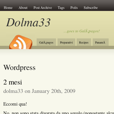
Home
About
Post Archive
Tags
Polls
Subscribe
Dolma33
…goes to GalÃ¡pagos!
GalÃ¡pagos
Preparativi
Recipes
PanamÃ
Wordpress
2 mesi
dolma33 on January 20th, 2009
Eccomi qua!
No, non sono stata divorata da uno squalo (nonostante alcu