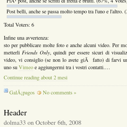
PiÃ¹ post, anche se scritti di fretta e brutti. (67%, 4 Votes
Post belli, anche se passa molto tempo tra l'uno e l'altro.
Total Voters: 6
Infine una avvertenza:
sto per pubblicare molte foto e anche alcuni video. Per mot
metterli
Friends Only
, quindi per essere sicuri di visualiz
video, vi consiglio (se non lo avete giÃ fatto) di farvi 
uno su
Vimeo
e aggiungermi tra i vostri contatti.…
Continue reading about 2 mesi
GalÃ¡pagos
No comments »
Header
dolma33 on October 6th, 2008