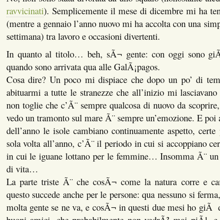
ravvicinati
). Semplicemente il mese di dicembre mi ha te
(mentre a gennaio l’anno nuovo mi ha accolta con una simp
settimana) tra lavoro e occasioni divertenti.
In quanto al titolo… beh, sÃ¬ gente: con oggi sono gi
quando sono arrivata qua alle GalÃ¡pagos.
Cosa dire? Un poco mi dispiace che dopo un po’ di tem
abituarmi a tutte le stranezze che all’inizio mi lasciavano
non toglie che c’Ã¨ sempre qualcosa di nuovo da scoprire,
vedo un tramonto sul mare Ã¨ sempre un’emozione. E poi a
dell’anno le isole cambiano continuamente aspetto, certe 
sola volta all’anno, c’Ã¨ il periodo in cui si accoppiano cer
in cui le iguane lottano per le femmine… Insomma Ã¨ u
di vita…
La parte triste Ã¨ che cosÃ¬ come la natura corre e c
questo succede anche per le persone: qua nessuno si ferma,
molta gente se ne va, e cosÃ¬ in questi due mesi ho giÃ d
buoni amici, che probabilmente non vedrÃ² mai piÃ¹, e